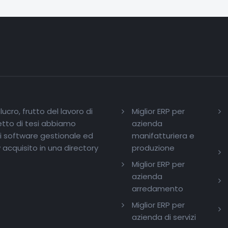
ucro, frutto del lavoro di
Miglior ERP per
getto di tesi abbiamo
azienda
di software gestionale ed
manifatturiera e
acquisito in una directory
produzione
Miglior ERP per
azienda
arredamento
Miglior ERP per
azienda di servizi