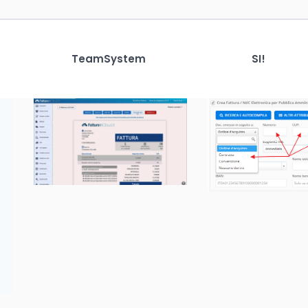
TeamSystem
SI!